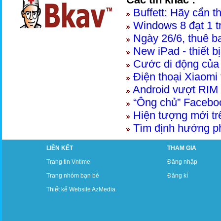
Buffett: Hãy cẩn t
Windows 8 đạt 1 tr
Ngày 26/6, thuê b
New iPad - thiết b
Cước di động củ
Điện thoại Xiaomi
Android vượt RIM 
“Ông chủ” Facebo
Hiện tượng mới trê
Tìm định hướng ph
LIÊN KẾT
THAM GIA
Trang tin Vntime
Đăng nhập
Trang nhóm bạn bè
Đăng kí
Thiết kế Website AzMedia