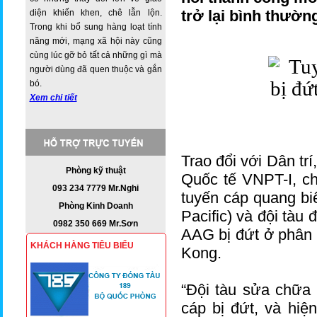
trở lại bình thườn
diện khiến khen, chê lẫn lộn.
Trong khi bổ sung hàng loạt tính
năng mới, mạng xã hội này cũng
cùng lúc gỡ bỏ tất cả những gì mà
người dùng đã quen thuộc và gắn
bó.
Xem chi tiết
Trao đổi với Dân t
Phòng kỹ thuật
Quốc tế VNPT-I, ch
093 234 7779 Mr.Nghi
tuyến cáp quang bi
Phòng Kinh Doanh
Pacific) và đội tàu
0982 350 669 Mr.Sơn
AAG bị đứt ở phân
KHÁCH HÀNG TIÊU BIỂU
Kong.
“Đội tàu sửa chữa
cáp bị đứt, và hiệ