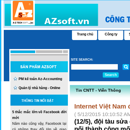
Trang chủ
Công ty
SITE SEARCH:
Search
PM kế toán Az-Accounting
Quản lý nhà hàng - Online
Tin CNTT - Viễn Thông
Internet Việt Nam 
5 thắc mắc lớn về Facebook đời
( 5/12/2015 10:10:52 AM
mới
(12/5), đội tàu sử
Năm nào cũng vậy, Facebook lại
nối thành công mối
có những thay đổi lớn về giao