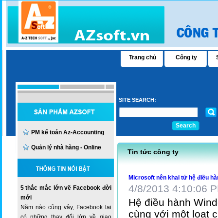
Trang chủ
Công ty
SITE SEARCH:
Search
PM kế toán Az-Accounting
Quản lý nhà hàng - Online
Tin tức công ty
Microsoft nên khai tử hệ điều 
4/8/2013 4:10:06 
5 thắc mắc lớn về Facebook đời
mới
Hệ điều hành Wind
Năm nào cũng vậy, Facebook lại
cùng với một loạt c
có những thay đổi lớn về giao