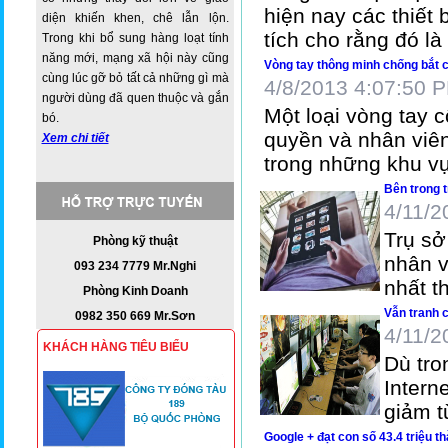
hiện nay các thiết
diện khiến khen, chê lẫn lộn.
tích cho rằng đó l
Trong khi bổ sung hàng loạt tính
năng mới, mạng xã hội này cũng
Vòng tay thông minh chống bắt 
cùng lúc gỡ bỏ tất cả những gì mà
4/8/2013 4:07:50 
người dùng đã quen thuộc và gắn
Một loại vòng tay 
bó.
quyền và nhân viên
Xem chi tiết
trong những khu v
Bên trong t
4/11/2
Trụ sở
Phòng kỹ thuật
nhân v
093 234 7779 Mr.Nghi
nhất th
Phòng Kinh Doanh
Vẫn tranh c
0982 350 669 Mr.Sơn
4/11/2
KHÁCH HÀNG TIÊU BIỂU
Dù tro
Intern
giảm t
Google + đạt con số 43.4 triệu t