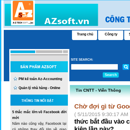
Trang chủ
Công ty
SITE SEARCH:
Search
PM kế toán Az-Accounting
Quản lý nhà hàng - Online
Tin CNTT - Viễn Thông
Chờ đợi gì từ Goo
5 thắc mắc lớn về Facebook đời
( 5/11/2015 9:30:17 AM 
mới
thức bắt đầu vào c
Năm nào cũng vậy, Facebook lại
kiện lần này?
có những thay đổi lớn về giao