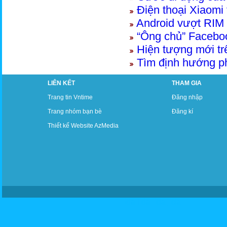
Điện thoại Xiaomi
Android vượt RIM 
“Ông chủ” Facebo
Hiện tượng mới trê
Tìm định hướng ph
LIÊN KẾT
THAM GIA
Trang tin Vntime
Đăng nhập
Trang nhóm bạn bè
Đăng kí
Thiết kế Website AzMedia
lida
lida
lida
lida